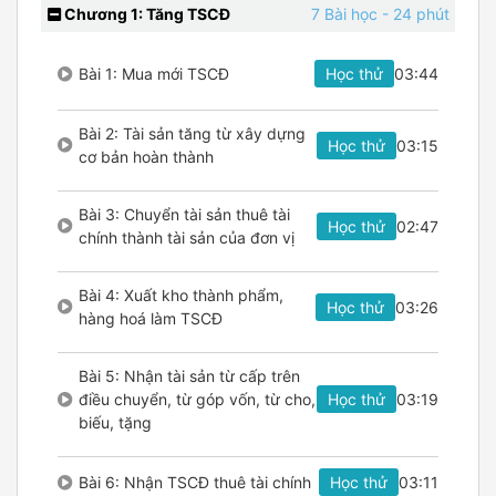
Chương 1: Tăng TSCĐ
7 Bài học
- 24 phút
Bài 1: Mua mới TSCĐ
Học thử
03:44
Bài 2: Tài sản tăng từ xây dựng
Học thử
03:15
cơ bản hoàn thành
Bài 3: Chuyển tài sản thuê tài
Học thử
02:47
chính thành tài sản của đơn vị
Bài 4: Xuất kho thành phẩm,
Học thử
03:26
hàng hoá làm TSCĐ
Bài 5: Nhận tài sản từ cấp trên
điều chuyển, từ góp vốn, từ cho,
Học thử
03:19
biếu, tặng
Bài 6: Nhận TSCĐ thuê tài chính
Học thử
03:11